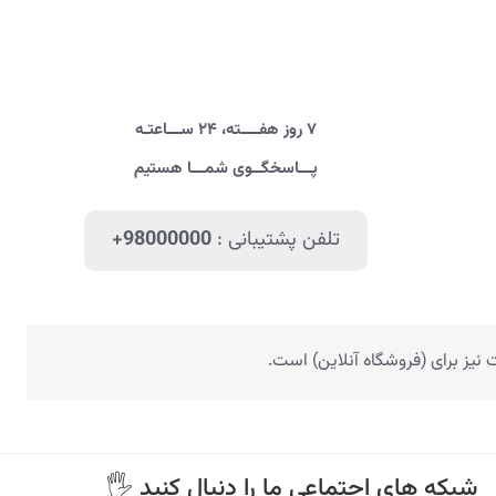
۷ روز هفــــته، ۲۴ ســـاعتـه
پـــاسخگــوی شمـــا هستیم
تلفن پشتیبانی :
+98000000
یز برای (فروشگاه آنلاین) است.
🖐 شبکه های اجتماعی ما را دنبال کنید