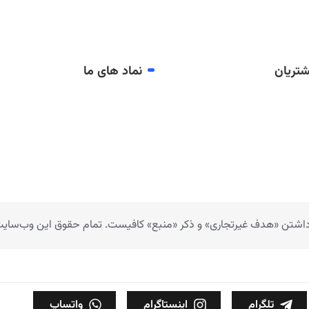
تریان
نماد های ما
 داشتن «هدف غیرتجاری» و ذکر «منبع» کافیست. تمام حقوق اين وب‌سايت ن
تلگرام
اینستاگرام
واتساپ