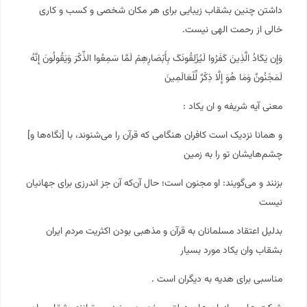
داشتن چنین بشقاب زیبایی برای هر مکان شخصی و کسب و کاری
خالی از رحمت الهی نیست.
وَإِن یَکَادُ الَّذِینَ کَفَرُوا لَیُزْلِقُونَکَ بِأَبْصَارِهِمْ لَمَّا سَمِعُوا الذِّکْرَ وَیَقُولُونَ إِنَّهُ
لَمَجْنُونٌ وَمَا هُوَ إِلَّا ذِکْرٌ لِّلْعَالَمِینَ
معنی آیه شریفه و ان یکاد :
و همانا نزدیک است کافران هنگامی که قرآن را می‌شنوند، با [نگاه‌ها و]
چشم‌هایشان تو را به زمین
بزنند و می‌گویند: او مجنون است؛ حال آن‌که آن جز اندرزی برای جهانیان
نیست
بدلیل اعتقاد مسلمانان به قرآن و مذهبی بودن اکثریت مردم ایران
بشقاب وان یکاد مورد بسیار
مناسبی برای هدیه به دیگران است .