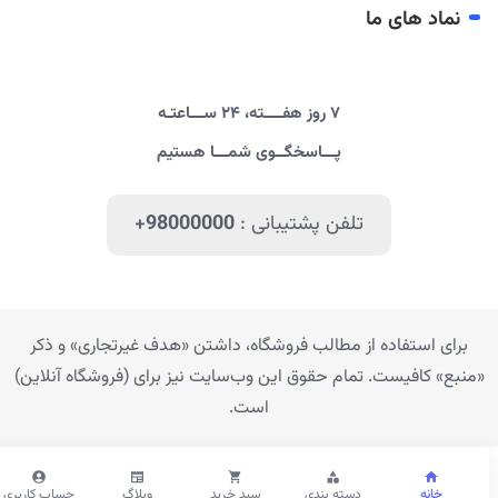
نماد های ما
۷ روز هفــــته، ۲۴ ســـاعتـه
پـــاسخگــوی شمـــا هستیم
تلفن پشتیبانی :
+98000000
برای استفاده از مطالب فروشگاه، داشتن «هدف غیرتجاری» و ذکر
«منبع» کافیست. تمام حقوق اين وب‌سايت نیز برای (فروشگاه آنلاین)
است.
خانه
دسته بندی
سبد خرید
وبلاگ
حساب کاربری