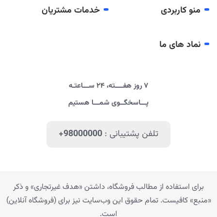
منو کاربردی
خدمات مشتریان
نماد های ما
۷ روز هفــــته، ۲۴ ســـاعتـه
پـــاسخگــوی شمـــا هستیم
تلفن پشتیبانی :
+98000000
برای استفاده از مطالب فروشگاه، داشتن «هدف غیرتجاری» و ذکر
«منبع» کافیست. تمام حقوق اين وب‌سايت نیز برای (فروشگاه آنلاین)
است.