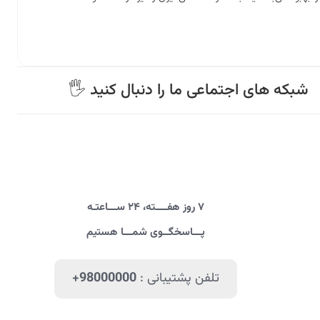
🖐 شبکه های اجتماعی ما را دنبال کنید
۷ روز هفــــته، ۲۴ ســـاعتـه
پـــاسخگــوی شمـــا هستیم
تلفن پشتیبانی :
+98000000