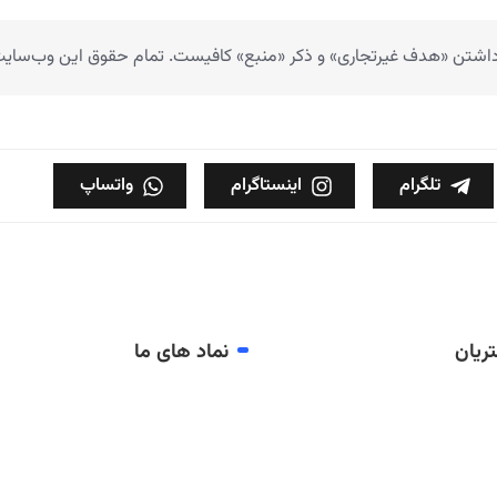
 داشتن «هدف غیرتجاری» و ذکر «منبع» کافیست. تمام حقوق اين وب‌سايت ن
تلگرام
اینستاگرام
واتساپ
ریان
نماد های ما