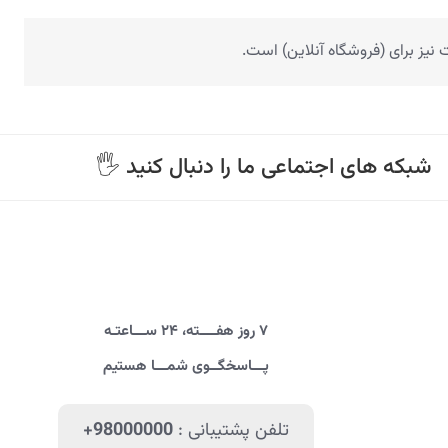
یز برای (فروشگاه آنلاین) است.
🖐 شبکه های اجتماعی ما را دنبال کنید
۷ روز هفــــته، ۲۴ ســـاعتـه
پـــاسخگــوی شمـــا هستیم
تلفن پشتیبانی :
+98000000