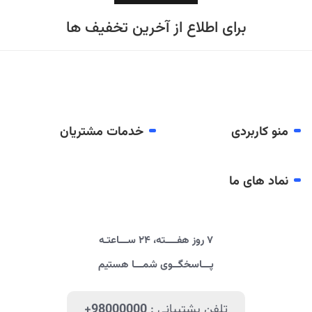
برای اطلاع از آخرین تخفیف ها
منو کاربردی
خدمات مشتریان
نماد های ما
۷ روز هفــــته، ۲۴ ســـاعتـه
پـــاسخگــوی شمـــا هستیم
تلفن پشتیبانی :
+98000000