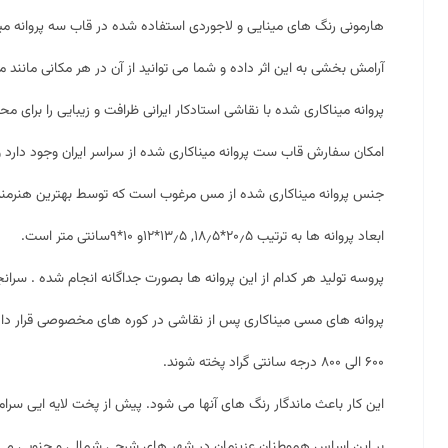
هارمونی رنگ های مینایی و لاجوردی استفاده شده در قاب سه پروانه م
آرامش بخشی به این اثر داده و شما می توانید از آن در هر مکانی مانند منز
پروانه میناکاری شده با نقاشی استادکار ایرانی ظرافت و زیبایی را برای م
امکان سفارش قاب ست پروانه
میناکاری
شده از سراسر ایران وجود دارد و
جنس پروانه میناکاری شده از مس مرغوب است که توسط بهترین هنرمند
ابعاد پروانه ها به ترتیب ۲۰٫۵*۱۸٫۵, ۱۳٫۵*۱۲و ۱۰*۹سانتی متر است.
پروسه تولید هر کدام از این پروانه ها بصورت جداگانه انجام شده . سرا
پروانه های مسی میناکاری پس از نقاشی در کوره های مخصوصی قرار داد
۶۰۰ الی ۸۰۰ درجه سانتی گراد پخته شوند.
این کار باعث ماندگار رنگ های آنها می شود. پیش از پخت لایه ایی سرامی
بر این اساس هموطنان عزیزمان در شهر های شرجی شمالی و جنوبی می توا