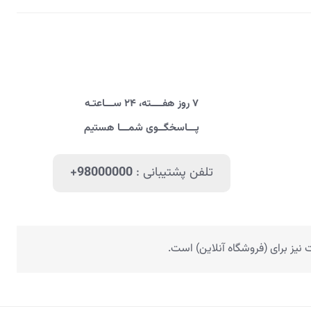
۷ روز هفــــته، ۲۴ ســـاعتـه
پـــاسخگــوی شمـــا هستیم
تلفن پشتیبانی :
+98000000
یز برای (فروشگاه آنلاین) است.