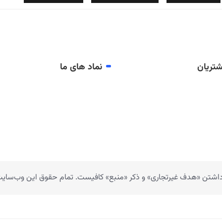
تریان
نماد های ما
 داشتن «هدف غیرتجاری» و ذکر «منبع» کافیست. تمام حقوق اين وب‌سايت ن