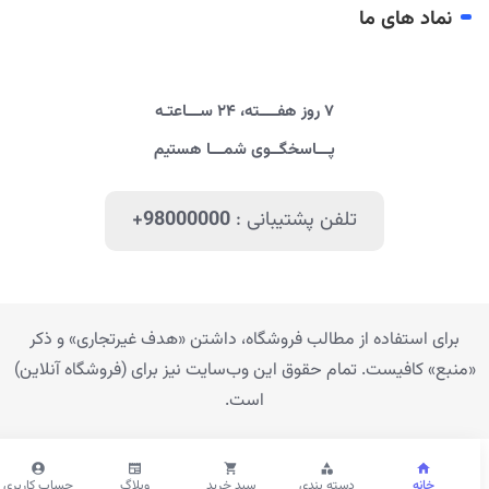
نماد های ما
۷ روز هفــــته، ۲۴ ســـاعتـه
پـــاسخگــوی شمـــا هستیم
تلفن پشتیبانی :
+98000000
برای استفاده از مطالب فروشگاه، داشتن «هدف غیرتجاری» و ذکر
«منبع» کافیست. تمام حقوق اين وب‌سايت نیز برای (فروشگاه آنلاین)
است.
خانه
دسته بندی
سبد خرید
وبلاگ
حساب کاربری