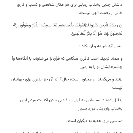
داشتن چنین بشقاب زیبایی برای هر مکان شخصی و کسب و کاری
خالی از رحمت الهی نیست.
وَإِن یَکَادُ الَّذِینَ کَفَرُوا لَیُزْلِقُونَکَ بِأَبْصَارِهِمْ لَمَّا سَمِعُوا الذِّکْرَ وَیَقُولُونَ إِنَّهُ
لَمَجْنُونٌ وَمَا هُوَ إِلَّا ذِکْرٌ لِّلْعَالَمِینَ
معنی آیه شریفه و ان یکاد :
و همانا نزدیک است کافران هنگامی که قرآن را می‌شنوند، با [نگاه‌ها و]
چشم‌هایشان تو را به زمین
بزنند و می‌گویند: او مجنون است؛ حال آن‌که آن جز اندرزی برای جهانیان
نیست
بدلیل اعتقاد مسلمانان به قرآن و مذهبی بودن اکثریت مردم ایران
بشقاب وان یکاد مورد بسیار
مناسبی برای هدیه به دیگران است .