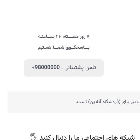
۷ روز هفــــته، ۲۴ ســـاعتـه
پـــاسخگــوی شمـــا هستیم
تلفن پشتیبانی :
+98000000
یز برای (فروشگاه آنلاین) است.
🖐 شبکه های اجتماعی ما را دنبال کنید