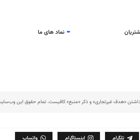
تریان
نماد های ما
 داشتن «هدف غیرتجاری» و ذکر «منبع» کافیست. تمام حقوق اين وب‌سايت ن
تلگرام
اینستاگرام
واتساپ