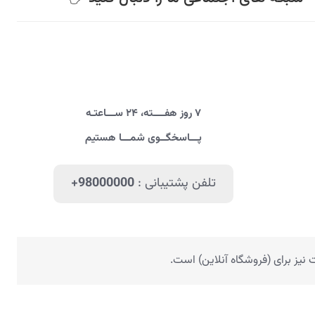
۷ روز هفــــته، ۲۴ ســـاعتـه
پـــاسخگــوی شمـــا هستیم
تلفن پشتیبانی :
+98000000
یز برای (فروشگاه آنلاین) است.