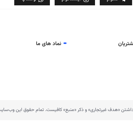
تریان
نماد های ما
 داشتن «هدف غیرتجاری» و ذکر «منبع» کافیست. تمام حقوق اين وب‌سايت ن