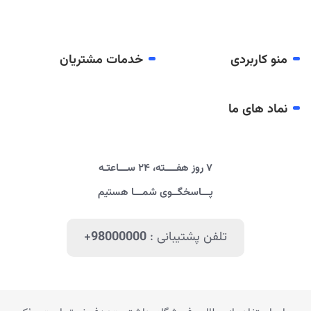
منو کاربردی
خدمات مشتریان
نماد های ما
۷ روز هفــــته، ۲۴ ســـاعتـه
پـــاسخگــوی شمـــا هستیم
تلفن پشتیبانی :
+98000000