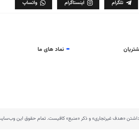
تلگرام
اینستاگرام
واتساپ
تریان
نماد های ما
 داشتن «هدف غیرتجاری» و ذکر «منبع» کافیست. تمام حقوق اين وب‌سايت ن