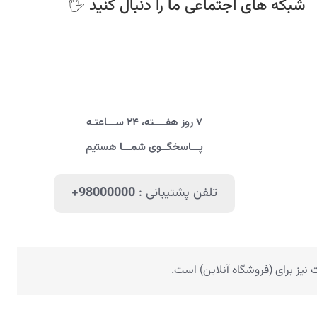
🖐 شبکه های اجتماعی ما را دنبال کنید
۷ روز هفــــته، ۲۴ ســـاعتـه
پـــاسخگــوی شمـــا هستیم
تلفن پشتیبانی :
+98000000
یز برای (فروشگاه آنلاین) است.