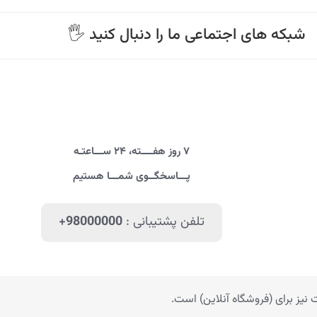
🖐 شبکه های اجتماعی ما را دنبال کنید
۷ روز هفــــته، ۲۴ ســـاعتـه
پـــاسخگــوی شمـــا هستیم
تلفن پشتیبانی :
+98000000
یز برای (فروشگاه آنلاین) است.