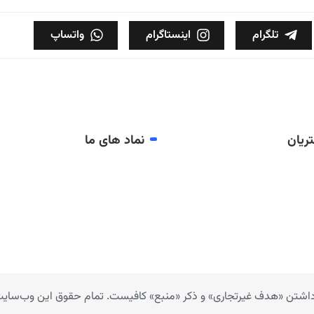
تلگرام
اینستاگرام
واتساپ
ریان
نماد های ما
 داشتن «هدف غیرتجاری» و ذکر «منبع» کافیست. تمام حقوق اين وب‌سايت ن