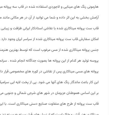
هارمونی رنگ های مینایی و لاجوردی استفاده شده در قاب سه پروانه م
آرامش بخشی به این اثر داده و شما می توانید از آن در هر مکانی مانند منز
قاب ست پروانه میناکاری شده با نقاشی استادکار ایرانی ظرافت و زیبایی 
امکان سفارش قاب ست پروانه میناکاری شده از سراسر ایران وجود دارد و 
جنس پروانه میناکاری شده از مس مرغوب است که توسط بهترین هنرمندان اصفهانی طراحی شده. ابع
پروسه تولید هر کدام از این پروانه ها بصورت جداگانه انجام شده . سرا
پروانه های مسی میناکاری پس از نقاشی در کوره های مخصوصی قرار داده می شوند تا در دمای ۶۰۰ الی
این کار باعث ماندگار رنگ های آنها می شود. پی از پخت لایه ایی سرامیکی
بر این اساس هموطنان عزیزمان در شهر های شرجی شمالی و جنوبی می توا
قاب ست پروانه از طرح های متفاوت صنایع دستی میناکاری است. با ای
میناکاری هنر آتش و خاک است که از نسل های قبل سینه به سینه نزد هن