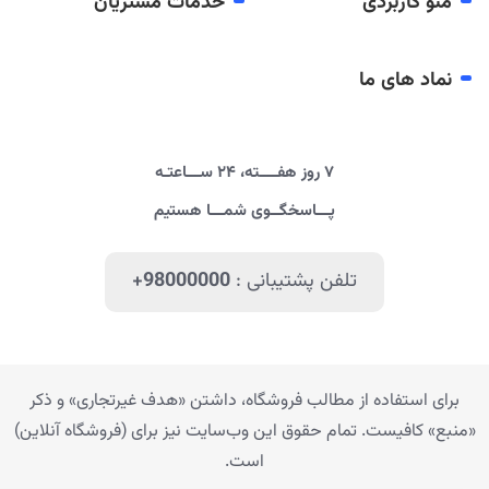
منو کاربردی
خدمات مشتریان
نماد های ما
۷ روز هفــــته، ۲۴ ســـاعتـه
پـــاسخگــوی شمـــا هستیم
تلفن پشتیبانی :
+98000000
برای استفاده از مطالب فروشگاه، داشتن «هدف غیرتجاری» و ذکر
«منبع» کافیست. تمام حقوق اين وب‌سايت نیز برای (فروشگاه آنلاین)
است.