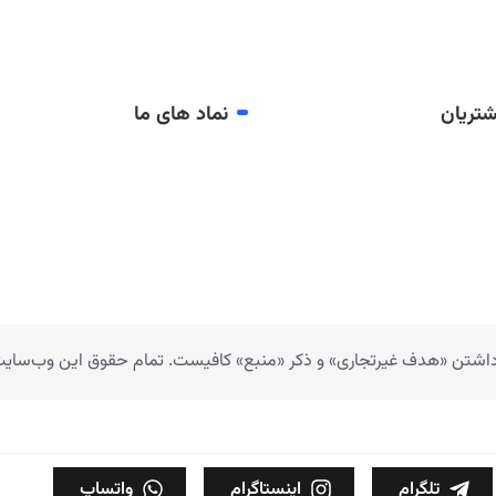
تریان
نماد های ما
 داشتن «هدف غیرتجاری» و ذکر «منبع» کافیست. تمام حقوق اين وب‌سايت ن
تلگرام
اینستاگرام
واتساپ