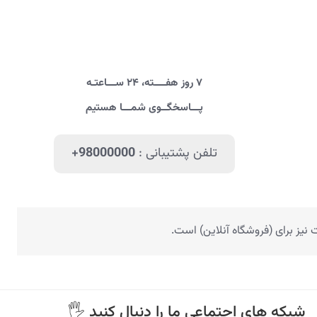
۷ روز هفــــته، ۲۴ ســـاعتـه
پـــاسخگــوی شمـــا هستیم
تلفن پشتیبانی :
+98000000
یز برای (فروشگاه آنلاین) است.
🖐 شبکه های اجتماعی ما را دنبال کنید