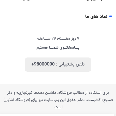
نماد های ما
۷ روز هفــــته، ۲۴ ســـاعتـه
پـــاسخگــوی شمـــا هستیم
تلفن پشتیبانی :
+98000000
برای استفاده از مطالب فروشگاه، داشتن «هدف غیرتجاری» و ذکر
«منبع» کافیست. تمام حقوق اين وب‌سايت نیز برای (فروشگاه آنلاین)
است.