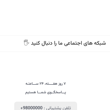
🖐 شبکه های اجتماعی ما را دنبال کنید
۷ روز هفــــته، ۲۴ ســـاعتـه
پـــاسخگــوی شمـــا هستیم
تلفن پشتیبانی :
+98000000